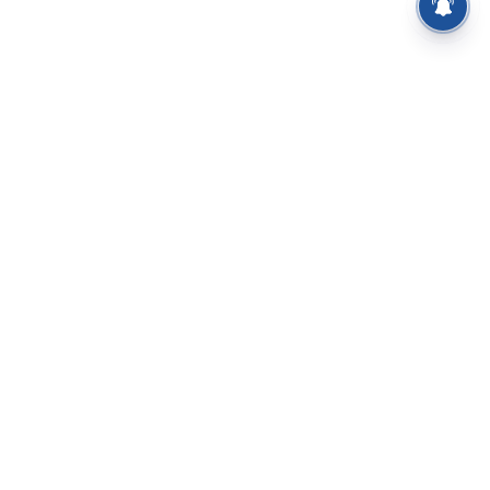
⌄
செய்திகள்