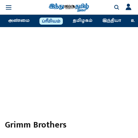
அண்மை
தமிழகம்
இந்தியா
உல
ப்ரீமியம்
Grimm Brothers