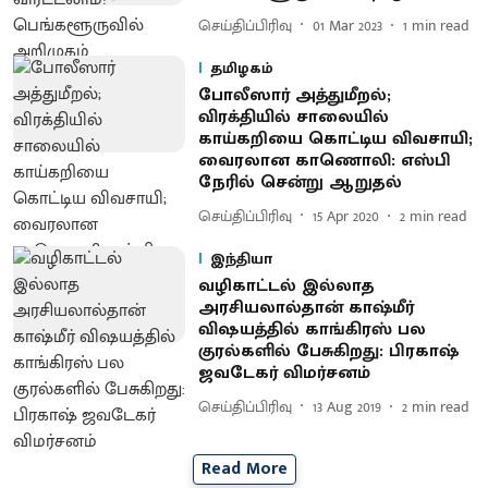
செய்திப்பிரிவு
01 Mar 2023
1
min read
தமிழகம்
போலீஸார் அத்துமீறல்;
விரக்தியில் சாலையில்
காய்கறியை கொட்டிய விவசாயி;
வைரலான காணொலி: எஸ்பி
நேரில் சென்று ஆறுதல்
செய்திப்பிரிவு
15 Apr 2020
2
min read
இந்தியா
வழிகாட்டல் இல்லாத
அரசியலால்தான் காஷ்மீர்
விஷயத்தில் காங்கிரஸ் பல
குரல்களில் பேசுகிறது: பிரகாஷ்
ஜவடேகர் விமர்சனம்
செய்திப்பிரிவு
13 Aug 2019
2
min read
Read More