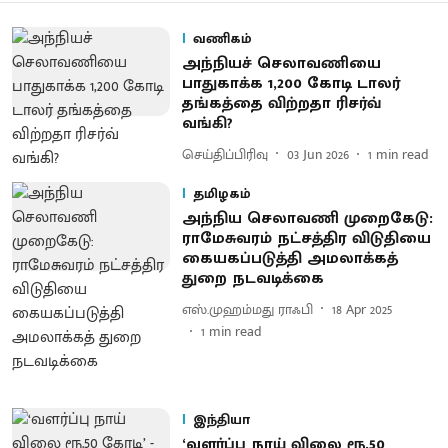
வணிகம்
அந்நியச் செலாவணியை
பாதுகாக்க 1,200 கோடி டாலர்
தங்கத்தை விற்றதா ரிசர்வ்
வங்கி?
செய்திப்பிரிவு
03 Jun 2026
1
min read
தமிழகம்
அந்நிய செலாவணி முறைகேடு:
ராமேசுவரம் நட்சத்திர விடுதியை
கையகப்படுத்தி அமலாக்கத்
துறை நடவடிக்கை
எஸ்.முஹம்மது ராஃபி
18 Apr 2025
1
min read
இந்தியா
‘வளர்ப்பு நாய் விலை ரூ.50