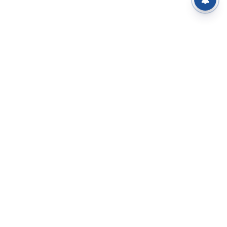
⌄
செய்திகள்
⌄
சிறப்புப் பக்கம்
⌄
சினிமா