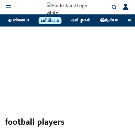
அண்மை
தமிழகம்
இந்தியா
உல
ப்ரீமியம்
football players