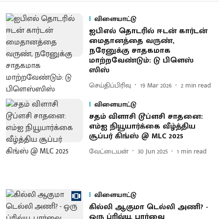
விளையாட்டு
ஐபிஎல் தொடரில் ஈடன் கார்டன்
மைதானத்தை வருண்,
நரேனுக்கு சாதகமாக
மாற்றவேண்டும்: டு பிளெஸ்​
ஸிஸ்
செய்திப்பிரிவு
19 Mar 2026
2
min read
விளையாட்டு
சதம் விளாசி டூப்ளசி சாதனை:
எம்ஐ நியூயார்க்கை வீழ்த்திய
சூப்பர் கிங்ஸ் @ MLC 2025
வேட்டையன்
30 Jun 2025
1
min read
விளையாட்டு
கில்லி ஆகுமா டெல்லி அணி? -
ஒரு ப்ரிவ்யூ பார்வை