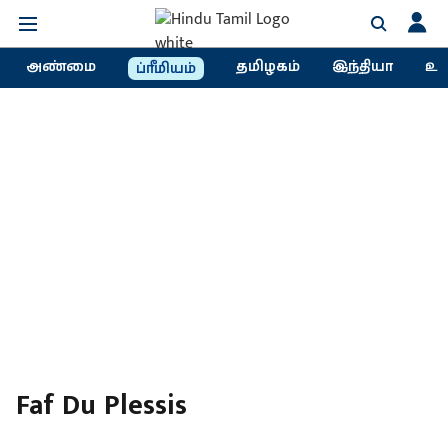
அண்மை
தமிழகம்
இந்தியா
உல
ப்ரீமியம்
Faf Du Plessis