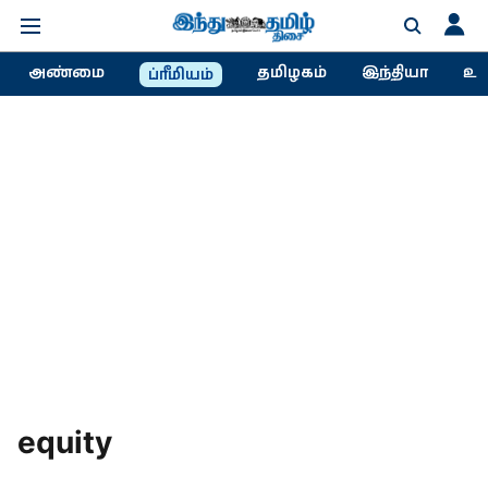
அண்மை
தமிழகம்
இந்தியா
உல
ப்ரீமியம்
equity