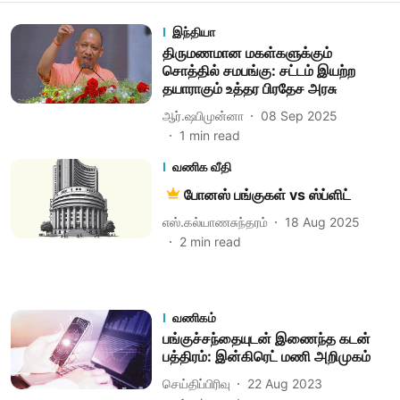
இந்தியா
திருமணமான மகள்களுக்கும்
சொத்தில் சமபங்கு: சட்டம் இயற்ற
தயாராகும் உத்தர பிரதேச அரசு
ஆர்.ஷபிமுன்னா
08 Sep 2025
1
min read
வணிக வீதி
போனஸ் பங்குகள் vs ஸ்ப்ளிட்
எஸ்.கல்யாணசுந்தரம்
18 Aug 2025
2
min read
வணிகம்
பங்குச்சந்தையுடன் இணைந்த கடன்
பத்திரம்: இன்கிரெட் மணி அறிமுகம்
செய்திப்பிரிவு
22 Aug 2023