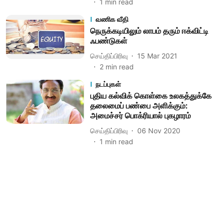
1
min read
வணிக வீதி
நெருக்கடியிலும் லாபம் தரும் ஈக்விட்டி
ஃபண்டுகள்
செய்திப்பிரிவு
15 Mar 2021
2
min read
நடப்புகள்
புதிய கல்விக் கொள்கை உலகத்துக்கே
தலைமைப் பண்பை அளிக்கும்:
அமைச்சர் பொக்ரியால் புகழாரம்
செய்திப்பிரிவு
06 Nov 2020
1
min read