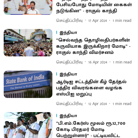
பேசியபோது மோடியின் கைகள்
நடுங்கின” - ராகுல் காந்தி
செய்திப்பிரிவு
17 Apr 2024
1
min read
இந்தியா
“செல்வந்த தொழிலதிபர்களின்
கருவியாக இருக்கிறார் மோடி” -
ராகுல் காந்தி விமர்சனம்
செய்திப்பிரிவு
16 Apr 2024
1
min read
இந்தியா
ஆர்டிஐ சட்டத்தின் கீழ் தேர்தல்
பத்திர விவரங்களை வழங்க
எஸ்பிஐ மறுப்பு
செய்திப்பிரிவு
12 Apr 2024
1
min read
இந்தியா
“பி.எம்.கேர்ஸ் மூலம் ரூ.12,700
கோடி பிரதமர் மோடி
பெற்றுள்ளார்” - பட்டியலிட்ட