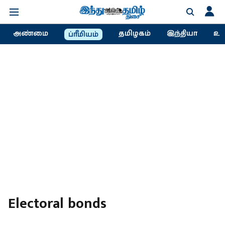
அண்மை
தமிழகம்
இந்தியா
உல
ப்ரீமியம்
Electoral bonds