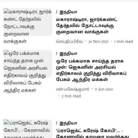
இந்தியா
ம​காராஷ்டிரா, ஜார்க்​கண்ட்
தேர்தலில் நோட்டாவுக்கு
குறைவான வாக்குகள்
செய்திப்பிரிவு
24 Nov 2024
1
min read
இந்தியா
ஒரே பக்கமாக சாய்ந்த தராசு
முள்: ஜெகனின் அரசியல்
எதிர்காலம் குறித்து விரிவாகப்
பேசும் ஆந்திர மக்கள்
என்.மகேஷ்குமார்
11 Jun 2024
2
min read
இந்தியா
‘ப்ராஜெக்ட் சுரேஷ் கோபி’... -
கேரளாவில் தாமரை மலர்ந்தது