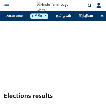
அண்மை
தமிழகம்
இந்தியா
உல
ப்ரீமியம்
Elections results