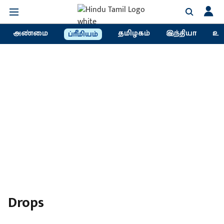
அண்மை
தமிழகம்
இந்தியா
உல
ப்ரீமியம்
Drops