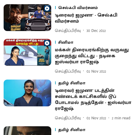
செல்ஃபி விமர்சனம்
'டிரைவர் ஜமுனா' - செல்ஃபி
விமர்சனம்
செய்திப்பிரிவு
30 Dec 2022
சினிமா
மக்கள் திரையரங்கிற்கு வருவது
குறைந்து விட்டது - நடிகை
ஐஸ்வர்யா ராஜேஷ்
செய்திப்பிரிவு
02 Nov 2022
தமிழ் சினிமா
'டிரைவர் ஜமுனா' படத்தின்
சண்டைக் காட்சிகளில் டூப்
போடாமல் நடித்தேன் - ஐஸ்வர்யா
ராஜேஷ்
செய்திப்பிரிவு
02 Nov 2022
2
min read
தமிழ் சினிமா