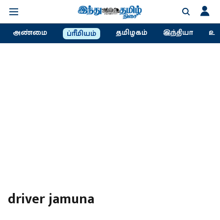
அண்மை
தமிழகம்
இந்தியா
உல
ப்ரீமியம்
driver jamuna