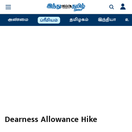
அண்மை
தமிழகம்
இந்தியா
உல
ப்ரீமியம்
Dearness Allowance Hike