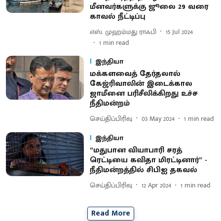
மீனவர்களுக்கு ஜூலை 29 வரை
காவல் நீட்டிப்பு
எஸ். முஹம்மது ராஃபி
15 Jul 2024
1
min read
இந்தியா
மக்களவைத் தேர்தலால்
கேஜ்ரிவாலின் இடைக்கால
ஜாமீனை பரிசீலிக்கிறது உச்ச
நீதிமன்றம்
செய்திப்பிரிவு
03 May 2024
1
min read
இந்தியா
“மதுபான வியாபாரி சரத்
ரெட்டியை கவிதா மிரட்டினார்” -
நீதிமன்றத்தில் சிபிஐ தகவல்
செய்திப்பிரிவு
12 Apr 2024
1
min read
Read More