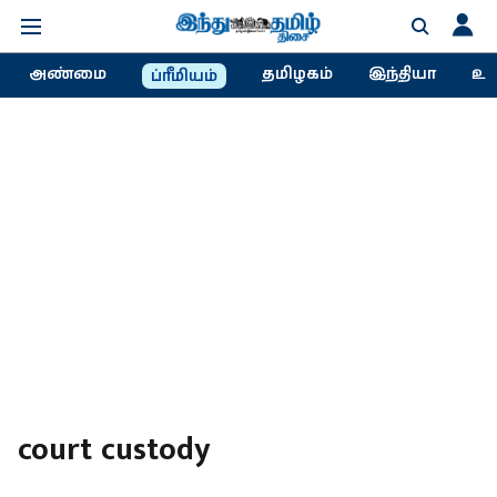
அண்மை
தமிழகம்
இந்தியா
உல
ப்ரீமியம்
court custody