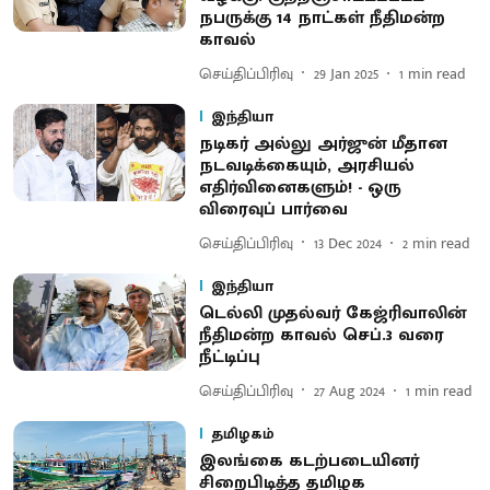
நபருக்கு 14 நாட்கள் நீதிமன்ற
காவல்
செய்திப்பிரிவு
29 Jan 2025
1
min read
இந்தியா
நடிகர் அல்லு அர்ஜுன் மீதான
நடவடிக்கையும், அரசியல்
எதிர்வினைகளும்! - ஒரு
விரைவுப் பார்வை
செய்திப்பிரிவு
13 Dec 2024
2
min read
இந்தியா
டெல்லி முதல்வர் கேஜ்ரிவாலின்
நீதிமன்ற காவல் செப்.3 வரை
நீட்டிப்பு
செய்திப்பிரிவு
27 Aug 2024
1
min read
தமிழகம்
இலங்கை கடற்படையினர்
சிறைபிடித்த தமிழக