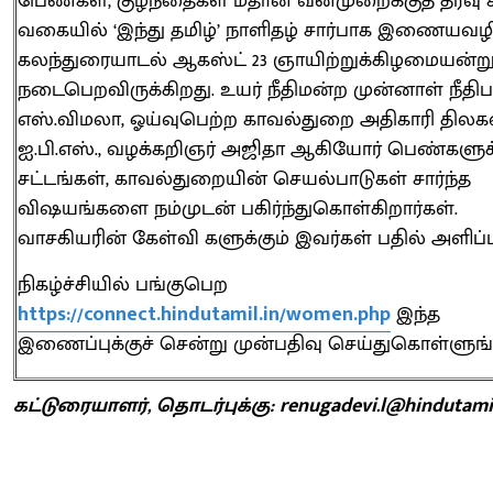
பெண்கள், குழந்தைகள் மீதான வன்முறைக்குத் தீர்வு
வகையில் ‘இந்து தமிழ்’ நாளிதழ் சார்பாக இணையவழ
கலந்துரையாடல் ஆகஸ்ட் 23 ஞாயிற்றுக்கிழமையன்ற
நடைபெறவிருக்கிறது. உயர் நீதிமன்ற முன்னாள் நீதிப
எஸ்.விமலா, ஓய்வுபெற்ற காவல்துறை அதிகாரி திலக
ஐ.பி.எஸ்., வழக்கறிஞர் அஜிதா ஆகியோர் பெண்களு
சட்டங்கள், காவல்துறையின் செயல்பாடுகள் சார்ந்த
விஷயங்களை நம்முடன் பகிர்ந்துகொள்கிறார்கள்.
வாசகியரின் கேள்வி களுக்கும் இவர்கள் பதில் அளிப்ப
நிகழ்ச்சியில் பங்குபெற
https://connect.hindutamil.in/women.php
இந்த
இணைப்புக்குச் சென்று முன்பதிவு செய்துகொள்ளுங்
கட்டுரையாளர், தொடர்புக்கு: renugadevi.l@hindutamil