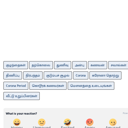
குழந்தைகள்
தற்கொலை
துணிவு
அன்பு
கணவன்
சவால்கள்
திணிப்பு
நிர்பந்தம்
குடும்பச் சூழல்
Corona
கரோனா தொற்று
Corona Period
கொடூரக் கணவர்கள்
மௌனத்தை உடையுங்கள்
வீட்டு உறுப்பினர்கள்