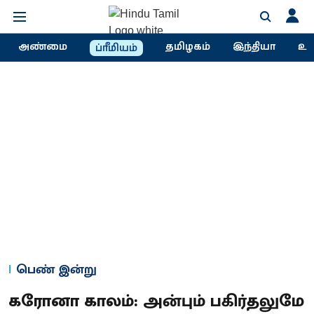
அண்மை
தமிழகம்
இந்தியா
உல
ப்ரீமியம்
பெண் இன்று
கரோனா காலம்: அன்பும் பகிர்தலுமே