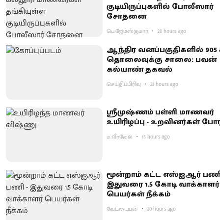
குடியிருப்புகளில் போலீஸார்
சோதனை
பெ.ஜேம்ஸ்குமார்
20 hours ago
ஆந்திர வனப்பகுதிகளில் 905 க
தொலைவுக்கு சாலை: பவன்
கல்யாண் தகவல்
செய்திப்பிரிவு
23 hours ago
ஸ்ரீமுஷ்ணம் பள்ளி மாணவர்
உயிரிழப்பு - உறவினர்கள் போர
ம.வீரவேல்
16 hours ago
மூன்றாம் கட்ட எஸ்ஐஆர் பணி
இதுவரை 1.5 கோடி வாக்காளர்
பெயர்கள் நீக்கம்
வேட்டையன்
20 hours ago