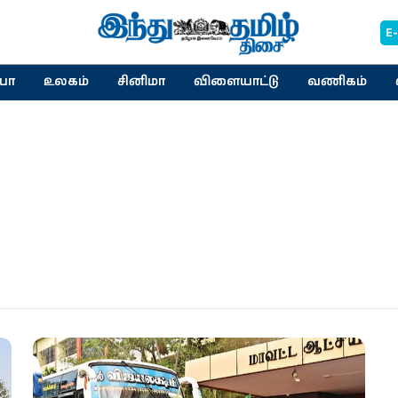
E
யா
உலகம்
சினிமா
விளையாட்டு
வணிகம்