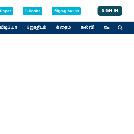
SIGN IN
-Paper
E-Books
பிரசுரங்கள்
மேலும்
வீடியோ
ஜோதிடம்
க்ரைம்
கல்வி