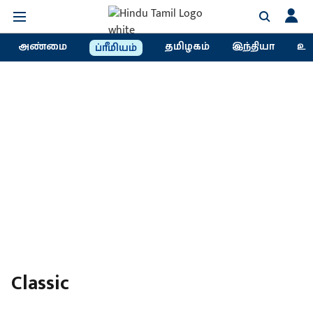
அண்மை
தமிழகம்
இந்தியா
உல
ப்ரீமியம்
Classic