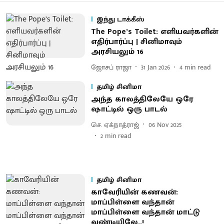
இந்து டாக்கீஸ்
The Pope’s Toilet: எளியவர்களின்
எதிர்பார்ப்பு | சினிமாவும்
அரசியலும் 16
ஜோசப் ராஜா
31 Jan 2026
4
min read
தமிழ் சினிமா
அந்த காலத்திலேயே ஒரே
ஷாட்டில் ஒரு பாடல்
செ. ஏக்நாத்ராஜ்
06 Nov 2025
2
min read
தமிழ் சினிமா
காவேரியின் கணவன்:
மாப்பிள்ளை வந்தான்
மாப்பிள்ளை வந்தான் மாட்டு
வண்டியிலே..!