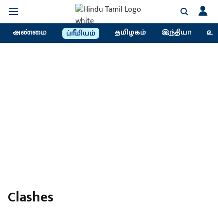
அண்மை
தமிழகம்
இந்தியா
உல
ப்ரீமியம்
Clashes