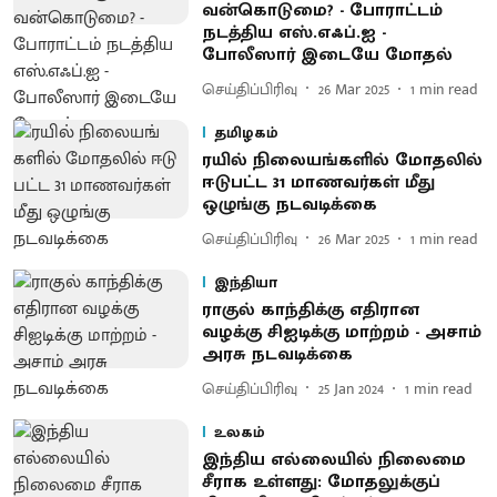
வன்கொடுமை? - போராட்டம்
நடத்திய எஸ்.எஃப்.ஐ -
போலீஸார் இடையே மோதல்
செய்திப்பிரிவு
26 Mar 2025
1
min read
தமிழகம்
ர​யில் நிலை​யங்​களில் மோதலில்
ஈடு​பட்ட 31 மாணவர்​கள் மீது
ஒழுங்கு நடவடிக்கை
செய்திப்பிரிவு
26 Mar 2025
1
min read
இந்தியா
ராகுல் காந்திக்கு எதிரான
வழக்கு சிஐடிக்கு மாற்றம் - அசாம்
அரசு நடவடிக்கை
செய்திப்பிரிவு
25 Jan 2024
1
min read
உலகம்
இந்திய எல்லையில் நிலைமை
சீராக உள்ளது: மோதலுக்குப்