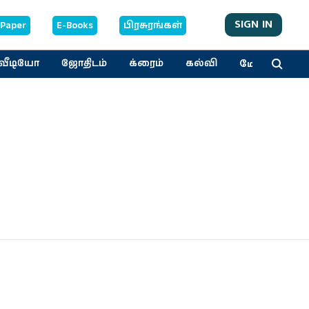
SIGN IN
-Paper
E-Books
பிரசுரங்கள்
மேலும்
வீடியோ
ஜோதிடம்
க்ரைம்
கல்வி