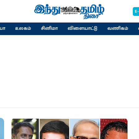
E
யா
உலகம்
சினிமா
விளையாட்டு
வணிகம்