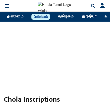
அண்மை
தமிழகம்
இந்தியா
உல
ப்ரீமியம்
Chola Inscriptions