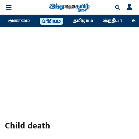
அண்மை
தமிழகம்
இந்தியா
உல
ப்ரீமியம்
Child death