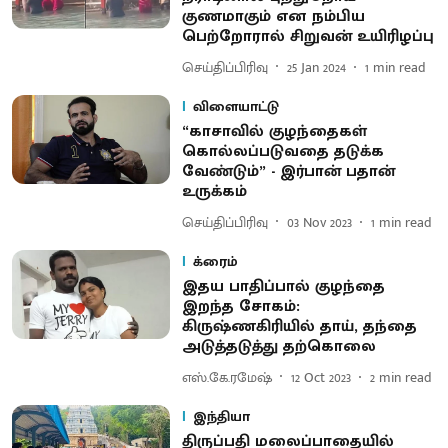
குணமாகும் என நம்பிய
பெற்றோரால் சிறுவன் உயிரிழப்பு
செய்திப்பிரிவு
25 Jan 2024
1
min read
விளையாட்டு
“காசாவில் குழந்தைகள்
கொல்லப்படுவதை தடுக்க
வேண்டும்” - இர்பான் பதான்
உருக்கம்
செய்திப்பிரிவு
03 Nov 2023
1
min read
க்ரைம்
இதய பாதிப்பால் குழந்தை
இறந்த சோகம்:
கிருஷ்ணகிரியில் தாய், தந்தை
அடுத்தடுத்து தற்கொலை
எஸ்.கே.ரமேஷ்
12 Oct 2023
2
min read
இந்தியா
திருப்பதி மலைப்பாதையில்