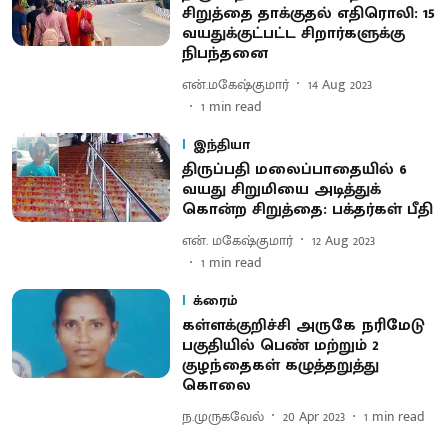
சிறுத்தை தாக்குதல் எதிரொலி: 15
வயதுக்குட்பட்ட சிறார்களுக்கு
நிபந்தனை
என்.மகேஷ்குமார்
14 Aug 2023
1
min read
இந்தியா
திருப்பதி மலைப்பாதையில் 6
வயது சிறுமியை அடித்துக்
கொன்ற சிறுத்தை: பக்தர்கள் பீதி
என். மகேஷ்குமார்
12 Aug 2023
1
min read
க்ரைம்
கள்ளக்குறிச்சி அருகே நரிமேடு
பகுதியில் பெண்‌ மற்றும் 2
குழந்தைகள் கழுத்தறுத்து
கொலை
ந.முருகவேல்
20 Apr 2023
1
min read