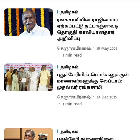
தமிழகம்
ரங்கசாமியின் ராஜினாமா
ஏற்கப்பட்டு தட்டாஞ்சாவடி
தொகுதி காலியானதாக
அறிவிப்பு
செ.ஞானபிரகாஷ்
19 May 2026
1
min read
தமிழகம்
புதுச்சேரியில் பொங்கலுக்குள்
மாணவர்களுக்கு லேப்டாப்:
முதல்வர் ரங்கசாமி
செ.ஞானபிரகாஷ்
24 Dec 2025
1
min read
தமிழகம்
புதுச்சேரி துணைநிலை