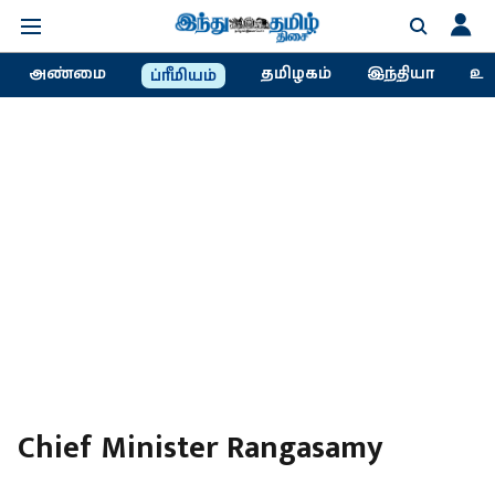
அண்மை
தமிழகம்
இந்தியா
உல
ப்ரீமியம்
Chief Minister Rangasamy