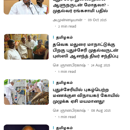
ஆளுநருடன் மோதலா? -
முதல்வர் ரங்கசாமி பதில்
அ.முன்னடியான்
09 Oct 2025
2
min read
தமிழகம்
தவெக மதுரை மாநாட்டுக்கு
பிறகு புதுச்சேரி முதல்வருடன்
புஸ்ஸி ஆனந்த் திடீர் சந்திப்பு
செ. ஞானபிரகாஷ்
24 Aug 2025
1
min read
தமிழகம்
புதுச்சேரியில் புகழ்பெற்ற
மணக்குள விநாயகர் கோயில்
முழுக்க ஏசி மயமானது!
செ. ஞானபிரகாஷ்
08 Aug 2025
1
min read
தமிழகம்