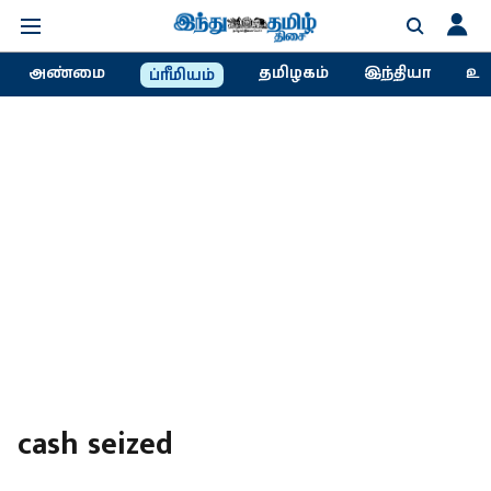
அண்மை
தமிழகம்
இந்தியா
உல
ப்ரீமியம்
cash seized