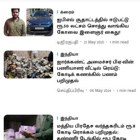
க்ரைம்
ஐபிஎல் சூதாட்டத்தில் ஈடுபட்டு
ரூ.50 லட்சம் சொத்து வாங்கிய
கோவை இளைஞர் கைது!
டி.ஜி.ரகுபதி
21 May 2025
1
min read
இந்தியா
ஜார்க்கண்ட் அமைச்சர் பிஏ-வின்
பணியாளர் வீட்டில் ரெய்டு:
கோடிக் கணக்கில் பணம்
பறிமுதல்
செய்திப்பிரிவு
06 May 2024
1
min read
இந்தியா
மத்திய பிரதேச வர்த்தகரிடம் ரூ.8
கோடி ரொக்கம் பறிமுதல்:
தண்ணீர் டேங்கில் ரூ.1 கோடி