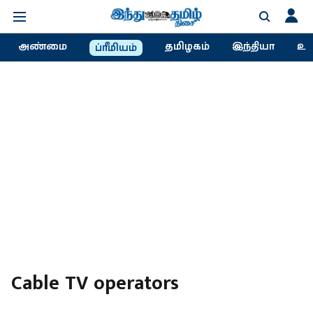
அண்மை
தமிழகம்
இந்தியா
உல
ப்ரீமியம்
Cable TV operators