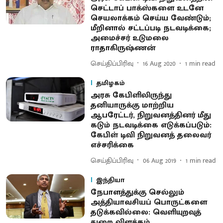
செட்டாப் பாக்ஸ்களை உடனே
செயலாக்கம் செய்ய வேண்டும்;
மீறினால் சட்டப்படி நடவடிக்கை;
அமைச்சர் உடுமலை
ராதாகிருஷ்ணன்
செய்திப்பிரிவு
16 Aug 2020
1
min read
தமிழகம்
அரசு கேபிளிலிருந்து
தனியாருக்கு மாற்றிய
ஆபரேட்டர், நிறுவனத்தினர் மீது
கடும் நடவடிக்கை எடுக்கப்படும்:
கேபிள் டிவி நிறுவனத் தலைவர்
எச்சரிக்கை
செய்திப்பிரிவு
06 Aug 2019
1
min read
இந்தியா
நேபாளத்துக்கு செல்லும்
அத்தியாவசியப் பொருட்களை
தடுக்கவில்லை: வெளியுறவுத்
துறை விளக்கம்