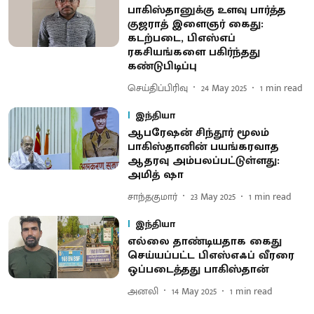
பாகிஸ்தானுக்கு உளவு பார்த்த
குஜராத் இளைஞர் கைது:
கடற்படை, பிஎஸ்எப்
ரகசியங்களை பகிர்ந்தது
கண்டுபிடிப்பு
செய்திப்பிரிவு
24 May 2025
1
min read
இந்தியா
ஆபரேஷன் சிந்தூர் மூலம்
பாகிஸ்தானின் பயங்கரவாத
ஆதரவு அம்பலப்பட்டுள்ளது:
அமித் ஷா
சாந்தகுமார்
23 May 2025
1
min read
இந்தியா
எல்லை தாண்டியதாக கைது
செய்யப்பட்ட பிஎஸ்எஃப் வீரரை
ஒப்படைத்தது பாகிஸ்தான்
அனலி
14 May 2025
1
min read