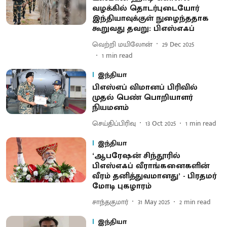
வழக்கில் தொடர்புடையோர்
இந்தியாவுக்குள் நுழைந்ததாக
கூறுவது தவறு: பிஎஸ்எஃப்
வெற்றி மயிலோன்
29 Dec 2025
1
min read
இந்தியா
பிஎஸ்எப் விமானப் பிரிவில்
முதல் பெண் பொறியாளர்
நியமனம்
செய்திப்பிரிவு
13 Oct 2025
1
min read
இந்தியா
‘ஆபரேஷன் சிந்தூரில்
பிஎஸ்எஃப் வீராங்கனைகளின்
வீரம் தனித்துவமானது’ - பிரதமர்
மோடி புகழாரம்
சாந்தகுமார்
31 May 2025
2
min read
இந்தியா