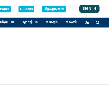
SIGN IN
-Paper
E-Books
பிரசுரங்கள்
மேலும்
வீடியோ
ஜோதிடம்
க்ரைம்
கல்வி