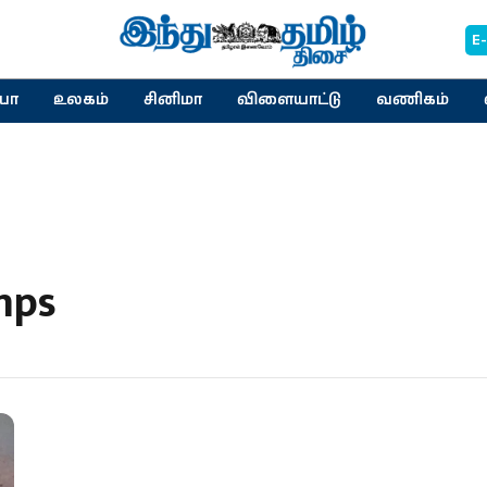
E
யா
உலகம்
சினிமா
விளையாட்டு
வணிகம்
mps