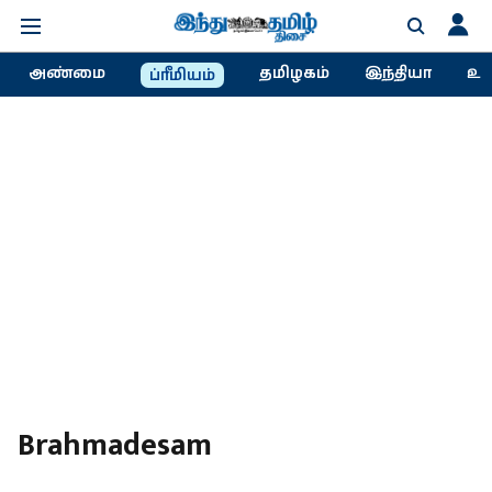
அண்மை
தமிழகம்
இந்தியா
உல
ப்ரீமியம்
Brahmadesam