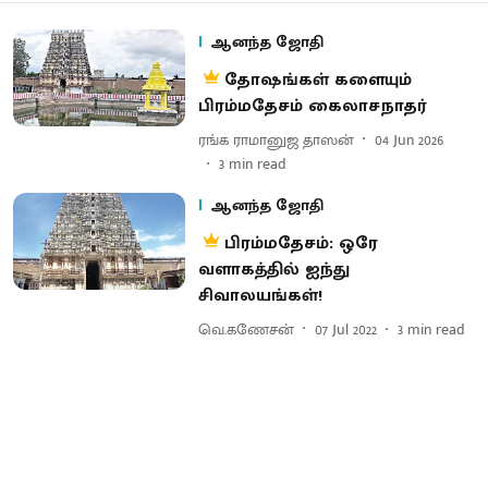
ஆனந்த ஜோதி
தோஷங்கள் களையும்
பிரம்மதேசம் கைலாசநாதர்
ரங்க ராமானுஜ தாஸன்
04 Jun 2026
3
min read
ஆனந்த ஜோதி
பிரம்மதேசம்: ஒரே
வளாகத்தில் ஐந்து
சிவாலயங்கள்!
வெ.கணேசன்
07 Jul 2022
3
min read