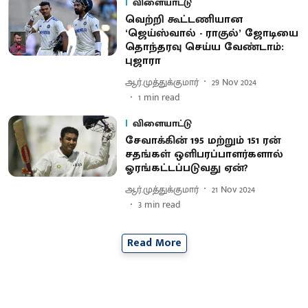
விளையாட்டு
வெற்றி கூட்டணியான
‘ஜெய்ஸ்வால் - ராகுல்’ ஜோடியை
தொந்தரவு செய்ய வேண்டாம்:
புஜாரா
ஆர்.முத்துக்குமார்
29 Nov 2024
1
min read
விளையாட்டு
சேவாக்கின் 195 மற்றும் 151 ரன்
சதங்கள் ஒளிபரப்பாளர்களால்
ஓரங்கட்டப்படுவது ஏன்?
ஆர்.முத்துக்குமார்
21 Nov 2024
3
min read
Read More