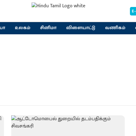
E
யா
உலகம்
சினிமா
விளையாட்டு
வணிகம்