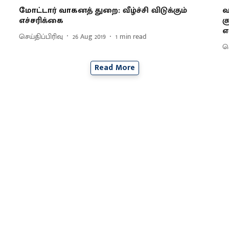
மோட்டார் வாகனத் துறை: வீழ்ச்சி விடுக்கும்
வ
எச்சரிக்கை
ச
எ
செய்திப்பிரிவு
26 Aug 2019
1
min read
செ
Read More