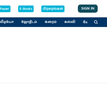
SIGN IN
-Paper
E-Books
பிரசுரங்கள்
மேலும்
வீடியோ
ஜோதிடம்
க்ரைம்
கல்வி