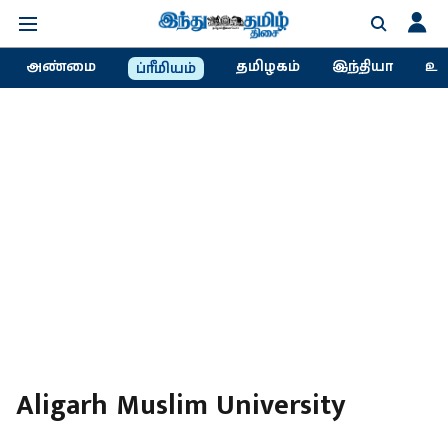
அண்மை
தமிழகம்
இந்தியா
உல
ப்ரீமியம்
Aligarh Muslim University