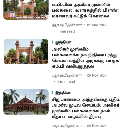
உ.பி.யின் அலிகர் முஸ்லிம்
பல்கலை. வளாகத்தில் பிளஸ்1
மாணவர் சுட்டுக் கொலை!
ஆர்.ஷபிமுன்னா
02 Mar 2025
1
min read
இந்தியா
அலிகர் முஸ்லிம்
பல்கலைக்கழக நிதியை ரத்து
செய்க: மத்திய அரசுக்கு பாஜக
எம்.பி வலியுறுத்தல்
ஆர்.ஷபிமுன்னா
09 Nov 2024
2
min read
இந்தியா
சிறுபான்மை அந்தஸ்தை புதிய
அமர்வு முடிவு செய்யும்: அலிகர்
முஸ்லிம் பல்கலைக்கழகம்
மீதான வழக்கில் தீர்ப்பு
ஆர்.ஷபிமுன்னா
09 Nov 2024