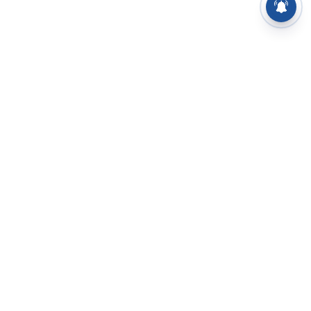
⌄
செய்திகள்