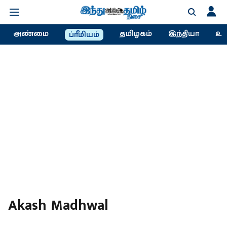
அண்மை
தமிழகம்
இந்தியா
உல
ப்ரீமியம்
Akash Madhwal