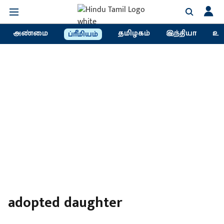
அண்மை
தமிழகம்
இந்தியா
உல
ப்ரீமியம்
adopted daughter