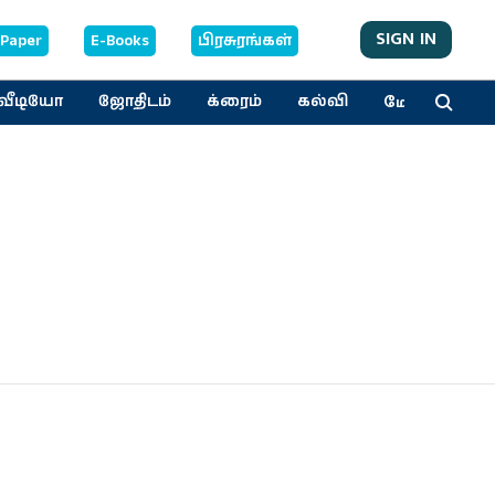
SIGN IN
-Paper
E-Books
பிரசுரங்கள்
மேலும்
வீடியோ
ஜோதிடம்
க்ரைம்
கல்வி