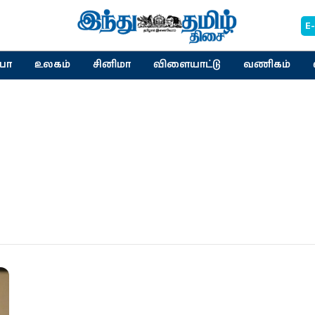
E
யா
உலகம்
சினிமா
விளையாட்டு
வணிகம்