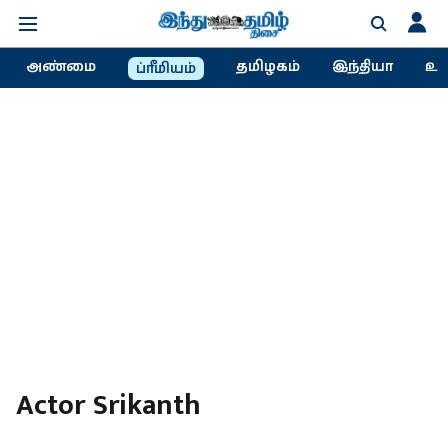
அண்மை
தமிழகம்
இந்தியா
உல
ப்ரீமியம்
Actor Srikanth