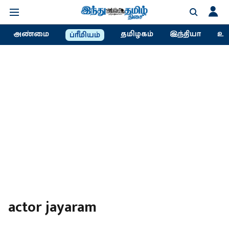
அண்மை
தமிழகம்
இந்தியா
உல
ப்ரீமியம்
actor jayaram