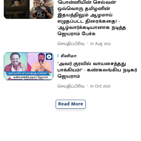
'பொன்னியின் செல்வன்'
ஒவ்வொரு தமிழனின்
இதயத்திலும் ஆழமாய்
எழுதப்பட்ட திரைக்கதை! -
'ஆழ்வார்க்கடியானாக நடித்த
ஜெயராம் பேச்சு
செய்திப்பிரிவு
01 Aug 2022
சினிமா
"அவர் குரலில் வாயசைத்தது
பாக்கியம்!" - கண்கலங்கிய நடிகர்
ஜெயராம்
செய்திப்பிரிவு
01 Oct 2020
Read More