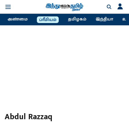
அண்மை
தமிழகம்
இந்தியா
உல
ப்ரீமியம்
Abdul Razzaq