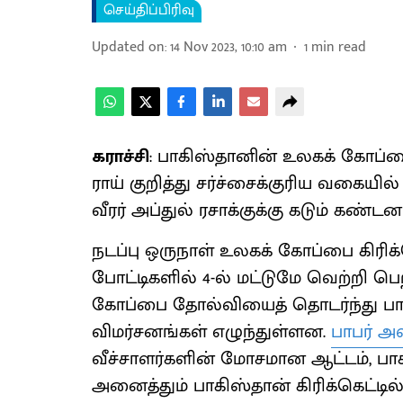
செய்திப்பிரிவு
Updated on
:
14 Nov 2023, 10:10 am
1
min read
கராச்சி
: பாகிஸ்தானின் உலகக் கோப்ப
ராய் குறித்து சர்ச்சைக்குரிய வகையில
வீரர் அப்துல் ரசாக்குக்கு கடும் கண்ட
நடப்பு ஒருநாள் உலகக் கோப்பை கிரி
போட்டிகளில் 4-ல் மட்டுமே வெற்றி பெ
கோப்பை தோல்வியைத் தொடர்ந்து ப
விமர்சனங்கள் எழுந்துள்ளன.
பாபர் அ
வீச்சாளர்களின் மோசமான ஆட்டம், பாக
அனைத்தும் பாகிஸ்தான் கிரிக்கெட்டில