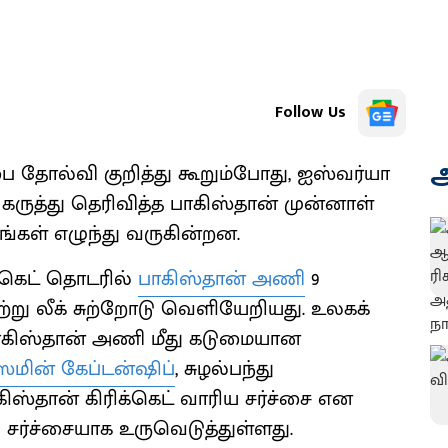
Follow Us
அ
ை தோல்வி குறித்து கூறும்போது, ஐஸ்வர்யா
் கருத்து தெரிவித்த பாகிஸ்தான் முன்னாள்
னங்கள் எழுந்து வருகின்றன.
க்கெட் தொடரில்
பாகிஸ்தான் அணி
9
ற்று லீக் சுற்றோடு வெளியேறியது. உலகக்
ாகிஸ்தான் அணி மீது கடுமையான
ஸமின் கேப்டன்ஷிப்
, சுழல்பந்து
ிஸ்தான் கிரிக்கெட் வாரிய சர்ச்சை என
் சர்ச்சையாக உருவெடுத்துள்ளது.