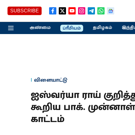
SUBSCRIBE
அண்மை
தமிழகம்
இந்தி
ப்ரீமியம்
விளையாட்டு
ஐஸ்வர்யா ராய் குறித
கூறிய பாக். முன்னாள் 
காட்டம்