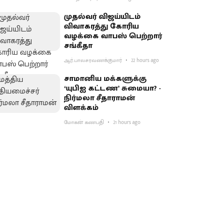
முதல்வர் விஜய்யிடம்
விவாகரத்து கோரிய
வழக்கை வாபஸ் பெற்றார்
சங்கீதா
ஆர்.பாலசரவணக்குமார்
22 hours ago
சாமானிய மக்களுக்கு
‘யுபிஐ கட்டண’ சுமையா? -
நிர்மலா சீதாராமன்
விளக்கம்
மோகன் கணபதி
21 hours ago