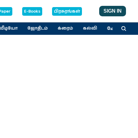
Paper
E-Books
பிரசுரங்கள்
SIGN IN
மேலும்
வீடியோ
ஜோதிடம்
க்ரைம்
கல்வி