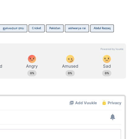
ஐஸ்வர்யா ராய்
Cricket
Pakistan
aishwarya rai
Abdul Razzaq