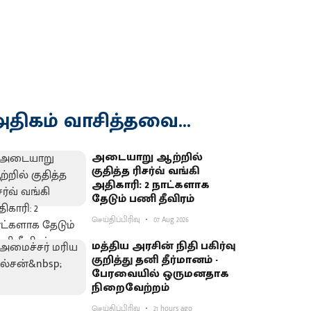
திகம் வாசித்தவை...
அடையாறு ஆற்றில்
குதித்த ரிசர்வ் வங்கி
அதிகாரி: 2 நாட்களாக
தேடும் பணி தீவிரம்
செய்திப்பிரிவு
07 Aug 2026
மத்திய அரசின் நிதி பகிர்வு
குறித்து தனி தீர்மானம் -
பேரவையில் ஒருமனதாக
நிறைவேற்றம்
செய்திப்பிரிவு
21 hours ago