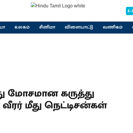
E-
யா
உலகம்
சினிமா
விளையாட்டு
வணிகம்
்து மோசமான கருத்து
வீரர் மீது நெட்டிசன்கள்