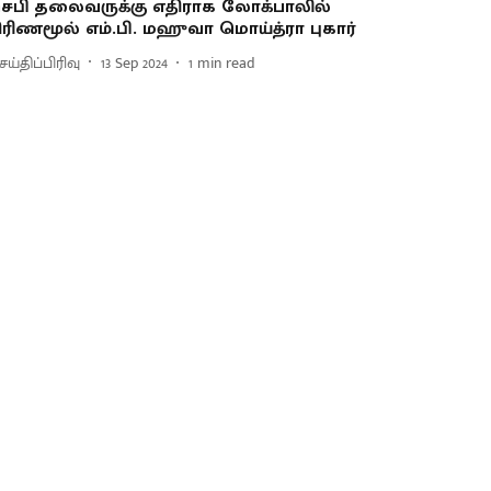
ெபி தலைவருக்கு எதிராக லோக்பாலில்
ிரிணமூல் எம்.பி. மஹுவா மொய்த்ரா புகார்
ய்திப்பிரிவு
13 Sep 2024
1
min read