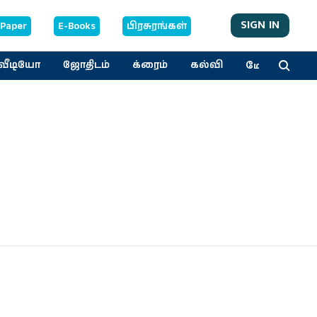
SIGN IN
-Paper
E-Books
பிரசுரங்கள்
மேலும்
வீடியோ
ஜோதிடம்
க்ரைம்
கல்வி