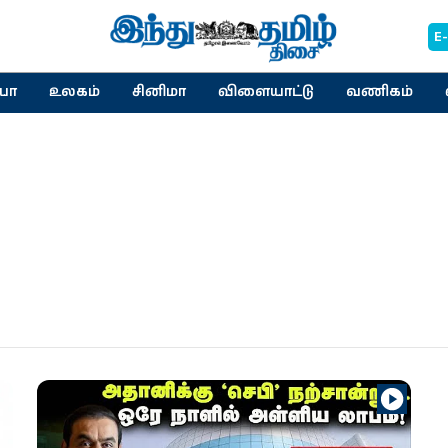
E
யா
உலகம்
சினிமா
விளையாட்டு
வணிகம்