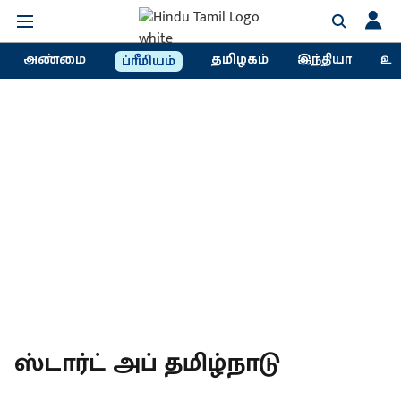
அண்மை
தமிழகம்
இந்தியா
உல
ப்ரீமியம்
ஸ்டார்ட் அப் தமிழ்நாடு