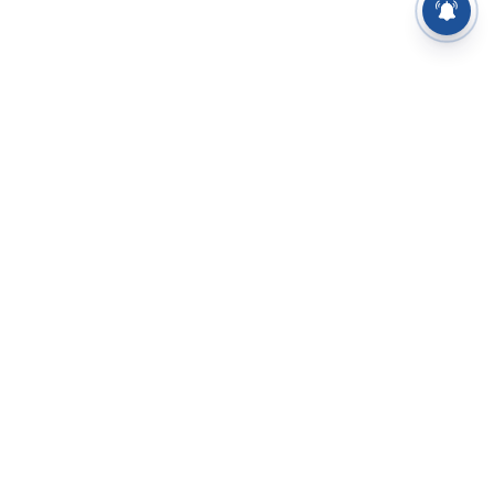
⌄
செய்திகள்
⌄
சிறப்புப் பக்கம்
⌄
சினிமா