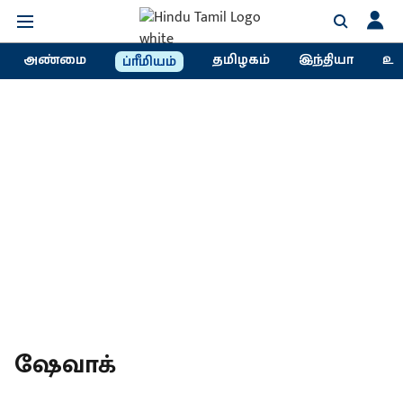
அண்மை
தமிழகம்
இந்தியா
உல
ப்ரீமியம்
ஷேவாக்