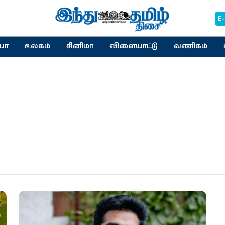
E
யா
உலகம்
சினிமா
விளையாட்டு
வணிகம்