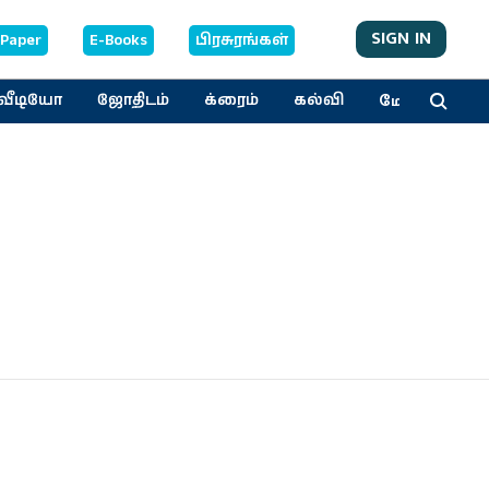
SIGN IN
-Paper
E-Books
பிரசுரங்கள்
மேலும்
வீடியோ
ஜோதிடம்
க்ரைம்
கல்வி