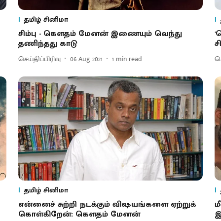
தமிழ் சினிமா
சிம்பு - கெளதம் மேனன் இணையும் வெந்து
'
தணிந்தது காடு
ச
செய்திப்பிரிவு
06 Aug 2021
1
min read
செ
தமிழ் சினிமா
என்னைச் சுற்றி நடக்கும் விஷயங்களை ஏற்றுக்
ம
கொள்கிறேன்: கெளதம் மேனன்
இ