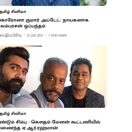
தமிழ் சினிமா
கொரோனா குமார்' அப்டேட்: நாயகனாக
ிலம்பரசன் ஒப்பந்தம்
ய்திப்பிரிவு
27 Jul 2021
1
min read
தமிழ் சினிமா
ீண்டும் சிம்பு - கெளதம் மேனன் கூட்டணியில்
ணைந்த ஏ.ஆர்.ரஹ்மான்