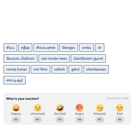
சிம்பு
சதீஷ்
சிலம்பரசன்
கோகுல்
simbu
str
வேல்ஸ் பிலிம்ஸ்
one minute news
கொரோனா குமார்
corona kumar
vels films
sathish
gokul
silambarasan
எஸ்.டி.ஆர்