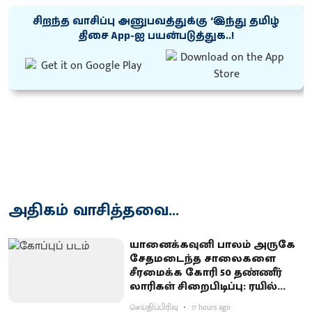
சிறந்த வாசிப்பு அனுபவத்துக்கு ‘இந்து தமிழ்
திசை App-ஐ பயன்படுத்துக..!
அதிகம் வாசித்தவை...
யானைக்கவுனி பாலம் அருகே
சேதமடைந்த சாலைகளை
சீரமைக்க கோரி 50 தண்ணீர்
லாரிகள் சிறைபிடிப்பு: ரயில்வே
குடியிருப்புவாசிகள் போராட்டம்
செய்திப்பிரிவு
17 hours ago