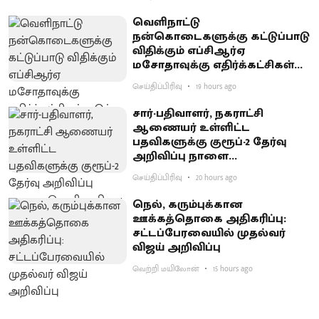
வெளிநாட்டு
நன்கொடைகளுக்கு கட்டுப்பாடு
விதிக்கும் எப்சிஆர்ஏ
மசோதாவுக்கு எதிர்க்கட்சிகள்
கடும் எதிர்ப்பு
செய்திப்பிரிவு
19 hours ago
சார்-பதிவாளர், நகராட்சி
ஆணையர் உள்ளிட்ட
பதவிகளுக்கு குரூப்-2 தேர்வு
அறிவிப்பு நாளை
வெளியாகிறது
செய்திப்பிரிவு
20 hours ago
நெல், கரும்புக்கான
ஊக்கத்தொகை அதிகரிப்பு:
சட்டப்பேரவையில் முதல்வர்
விஜய் அறிவிப்பு
வெற்றி மயிலோன்
15 hours ago