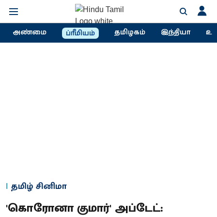
அண்மை
தமிழகம்
இந்தியா
உல
ப்ரீமியம்
தமிழ் சினிமா
'கொரோனா குமார்' அப்டேட்: