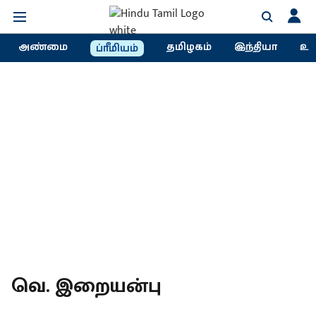
அண்மை
தமிழகம்
இந்தியா
உல
ப்ரீமியம்
வெ. இறையன்பு