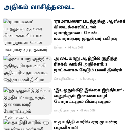
அதிகம் வாசித்தவை...
‘ராமாயணா’ படத்துக்கு ஆஸ்கர்
கிடைக்காவிட்டால்
ஏமாற்றமடைவேன் -
மகாராஷ்டிர முதல்வர் பகிர்வு
ப்ரியா
06 Aug 2026
அடையாறு ஆற்றில் குதித்த
ரிசர்வ் வங்கி அதிகாரி: 2
நாட்களாக தேடும் பணி தீவிரம்
செய்திப்பிரிவு
16 hours ago
‘இடஒதுக்கீடு இல்லா இந்தியா’ -
வலுக்கும் இணையவழி
போராட்டமும் பின்புலமும்
பாரதி ஆனந்த்
06 Aug 2026
உதயநிதி காரில் ஏற முயன்ற
பழனிசாமி