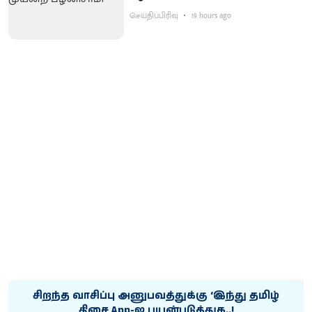
செய்திப்பிரிவு
19 hours ago
சிறந்த வாசிப்பு அனுபவத்துக்கு ‘இந்து தமிழ்
திசை App-ஐ பயன்படுத்துக..!