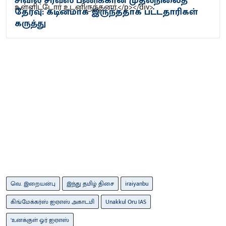
சிவில் சர்வீஸ் பணிக்கான முதல்நிலைத்
தேர்வு: கடினமாக இருந்ததாக பட்டதாரிகள்
கருத்து
வெ. இறையன்பு
இந்து தமிழ் திசை
iraiyanbu
கிங்மேக்கர்ஸ் ஐஏஎஸ் அகாடமி
Unakkul Oru IAS
‘உனக்குள் ஓர் ஐஏஎஸ்