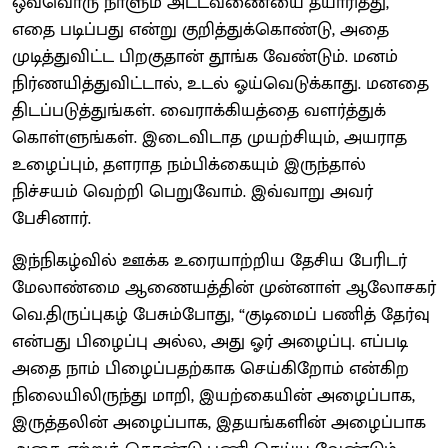
ஒவ்வொரு நாளும் அட்டவணையை தயாரித்து,
எதை படிப்பது என்று குறித்துக்கொண்டு, அதை
முடித்துவிட்ட பிறகுதான் தூங்க வேண்டும். மனம்
நிர்ணயித்துவிட்டால், உடல் ஓய்வெடுக்காது. மனதை
திடப்படுத்துங்கள். வைராக்கியத்தை வளர்த்துக்
கொள்ளுங்கள். இடைவிடாத முயற்சியும், அயராத
உழைப்பும், தளராத நம்பிக்கையும் இருந்தால்
நிச்சயம் வெற்றி பெறுவோம். இவ்வாறு அவர்
பேசினார்.
இந்நிகழ்வில் ஊக்க உரையாற்றிய தேசிய பேரிடர்
மேலாண்மை ஆணையத்தின் முன்னாள் ஆலோசகர்
வெ.திருப்புகழ் பேசும்போது, “குடிமைப் பணித் தேர்வு
என்பது பிழைப்பு அல்ல, அது ஓர் அழைப்பு. எப்படி
அதை நாம் பிழைப்பதற்காக செய்கிறோம் என்கிற
நிலையிலிருந்து மாறி, இயற்கையின் அழைப்பாக,
இருத்தலின் அழைப்பாக, இதயங்களின் அழைப்பாக