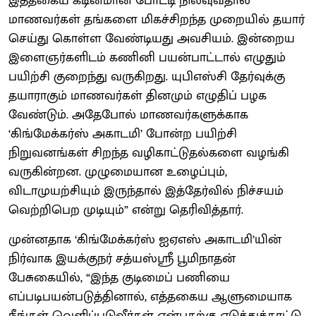
இத்தகைய கடினமான போட்டி நிலவுவதால்
மாணவர்கள் தங்களை மிகச்சிறந்த முறையில் தயார்
செய்து கொள்ள வேண்டியது அவசியம். இன்றைய
இளைஞர்களிடம் கணினி பயன்பாட்டால் எழுதும்
பயிற்சி குறைந்து வருகிறது. யுபிஎஸ்சி தேர்வுக்கு
தயாராகும் மாணவர்கள் தினமும் எழுதிப் பழக
வேண்டும். அதேபோல் மாணவர்களுக்காக
‘கிங்மேக்கர்ஸ் அகாடமி’ போன்ற பயிற்சி
நிறுவனங்கள் சிறந்த வழிகாட்டுதல்களை வழங்கி
வருகின்றன. முழுமையான உழைப்பும்,
விடாமுயற்சியும் இருந்தால் இத்தேர்வில் நிச்சயம்
வெற்றிபெற முடியும்” என்று தெரிவித்தார்.
முன்னதாக ‘கிங்மேக்கர்ஸ் ஐஏஎஸ் அகாடமி’யின்
நிர்வாக இயக்குநர் சத்யஸ்ஸ்ரீ பூமிநாதன்
பேசுகையில், “இந்த குடிமைப் பணியை
எப்படிபயன்படுத்தினால், எத்தகைய ஆளுமையாக
நீங்கள் வெளிப்படுவீர்கள் என்பதற்கு எடுத்துக்காட்டு