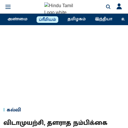
அண்மை
தமிழகம்
இந்தியா
உல
ப்ரீமியம்
கல்வி
விடாமுயற்சி, தளராத நம்பிக்கை