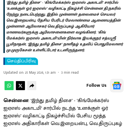
‘இந்து தமிழ் திசை’ - ‘கிங்மேக்கர்ஸ் ஐஏஎஸ் அகாடமி’ சார்பில்
‘உனக்குள் ஓர் ஐஏஎஸ்’ வழிகாட்டி நிகழ்ச்சி சென்னை தி.நகரில்
நேற்று நடைபெற்றது. இதில் முன்னாள் தலைமைச் செயலர்
வெ.இறையன்பு, தேசிய பேரிடர் மேலாண்மை ஆணையத்தின்
முன்னாள் ஆலோசகர் வெ.திருப்புகழ் ஆகியோர்
மாணவர்களுக்கு ஆலோசனைகளை வழங்கினர். ‘கிங்
மேக்கர்ஸ் ஐஏஎஸ் அகாடமி’யின் நிர்வாக இயக்குநர் சத்யஸ்ரீ
பூமிநாதன், ‘இந்து தமிழ் திசை’ நாளிதழ் உதவிப் பொதுமேலாளர்
மு.முருகேசன் உள்ளிட்டோர் உடனிருந்தனர்.
செய்திப்பிரிவு
Updated on
:
25 May 2026, 1:31 am
3
min read
Follow Us
சென்னை
: ‘இந்து தமிழ் திசை’ - ‘கிங்மேக்கர்ஸ்
ஐஏஎஸ் அகாடமி’ சார்பில் நடந்த ‘உனக்குள் ஓர்
ஐஏஎஸ்’ வழிகாட்டி நிகழ்ச்சியில் பேசிய மூத்த
ஐஏஎஸ் அதிகாரிகள் வெ.இறையன்பு, வெ.திருப்புகழ்