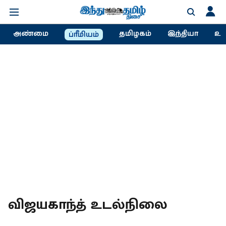
அண்மை
தமிழகம்
இந்தியா
உல
ப்ரீமியம்
விஜயகாந்த் உடல்நிலை