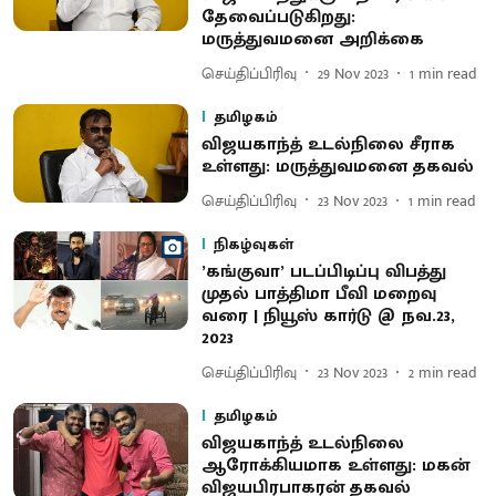
தேவைப்படுகிறது:
மருத்துவமனை அறிக்கை
செய்திப்பிரிவு
29 Nov 2023
1
min read
தமிழகம்
விஜயகாந்த் உடல்நிலை சீராக
உள்ளது: மருத்துவமனை தகவல்
செய்திப்பிரிவு
23 Nov 2023
1
min read
நிகழ்வுகள்
’கங்குவா’ படப்பிடிப்பு விபத்து
முதல் பாத்திமா பீவி மறைவு
வரை | நியூஸ் கார்டு @ நவ.23,
2023
செய்திப்பிரிவு
23 Nov 2023
2
min read
தமிழகம்
விஜயகாந்த் உடல்நிலை
ஆரோக்கியமாக உள்ளது: மகன்
விஜயபிரபாகரன் தகவல்