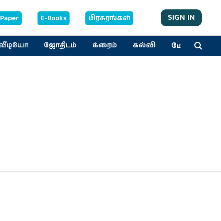
SIGN IN
-Paper
E-Books
பிரசுரங்கள்
மேலும்
வீடியோ
ஜோதிடம்
க்ரைம்
கல்வி