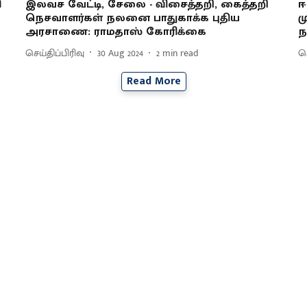
ி
இலவச வேட்டி, சேலை - விசைத்தறி, கைத்தறி
ஈ
நெசவாளர்கள் நலனை பாதுகாக்க புதிய
ம
அரசாணை: ராமதாஸ் கோரிக்கை
ந
செய்திப்பிரிவு
30 Aug 2024
2
min read
செ
Read More