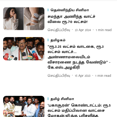
தென்னிந்திய சினிமா
சமந்தா அணிந்த வாட்ச்
விலை ரூ.70 லட்சம்!
செய்திப்பிரிவு
23 Apr 2024
1
min read
தமிழகம்
“ரூ.3.25 லட்சம் வாடகை, ரூ.3
லட்சம் வாட்ச்...
அண்ணாமலையிடம்
விசாரணை நடத்த வேண்டும்” -
கே.எஸ்.அழகிரி
செய்திப்பிரிவு
15 Apr 2023
1
min read
தமிழ் சினிமா
‘பகாசூரன்’ கொண்டாட்டம்: ரூ.5
லட்சம் மதிப்பிலான வாட்சை
மோகன்.ஜி-க்கு பரிசளித்த