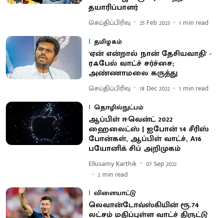
தயாரிப்பாளர்
செய்திப்பிரிவு
25 Feb 2023
1
min read
தமிழகம்
'ஏன் என்றால் நான் தேசியவாதி' -
ரஃபேல் வாட்ச் சர்ச்சை;
அண்ணாமலை கருத்து
செய்திப்பிரிவு
18 Dec 2022
1
min read
தொழில்நுட்பம்
ஆப்பிள் ஈவென்ட் 2022
ஹைலைட்ஸ் | ஐபோன் 14 சீரிஸ்
போன்கள், ஆப்பிள் வாட்ச், A16
பயோனிக் சிப் அறிமுகம்
Ellusamy Karthik
07 Sep 2022
2
min read
விளையாட்டு
லெவான்டோவ்ஸ்கியின் ரூ.74
லட்சம் மதிப்புள்ள வாட்ச் திருட்டு