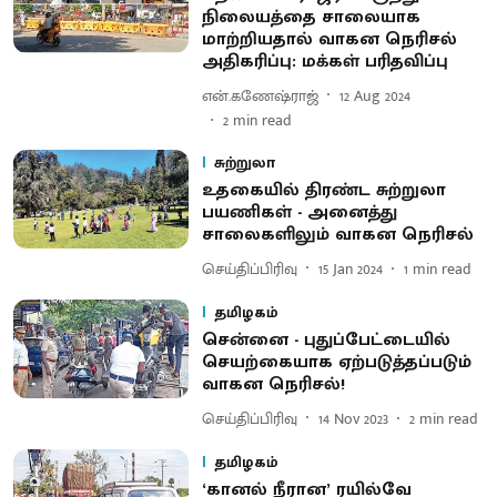
நிலையத்தை சாலையாக
மாற்றியதால் வாகன நெரிசல்
அதிகரிப்பு: மக்கள் பரிதவிப்பு
என்.கணேஷ்ராஜ்
12 Aug 2024
2
min read
சுற்றுலா
உதகையில் திரண்ட சுற்றுலா
பயணிகள் - அனைத்து
சாலைகளிலும் வாகன நெரிசல்
செய்திப்பிரிவு
15 Jan 2024
1
min read
தமிழகம்
சென்னை - புதுப்பேட்டையில்
செயற்கையாக ஏற்படுத்தப்படும்
வாகன நெரிசல்!
செய்திப்பிரிவு
14 Nov 2023
2
min read
தமிழகம்
‘கானல் நீரான’ ரயில்வே