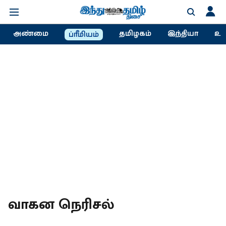
அண்மை
தமிழகம்
இந்தியா
உல
ப்ரீமியம்
வாகன நெரிசல்