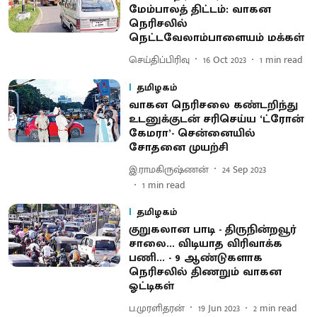
மேம்பாலத் திட்டம்: வாகன
நெரிசலில்
நெட்டவேலாம்பாளையம் மக்கள்
செய்திப்பிரிவு
16 Oct 2023
1
min read
தமிழகம்
வாகன நெரிசலை கண்டறிந்து
உடனுக்குடன் சரிசெய்ய ‘ட்ரோன்
கேமரா’- சென்னையில்
சோதனை முயற்சி
இ.ராமகிருஷ்ணன்
24 Sep 2023
1
min read
தமிழகம்
குறுகலான பாடி - திருநின்றவூர்
சாலை... விடியாத விரிவாக்க
பணி... - 9 ஆண்டுகளாக
நெரிசலில் திணறும் வாகன
ஓட்டிகள்
ப.முரளிதரன்
19 Jun 2023
2
min read