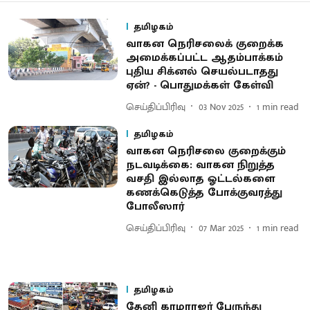
தமிழகம்
வாகன நெரிசலைக் குறைக்க
அமைக்கப்பட்ட ஆதம்பாக்கம்
புதிய சிக்னல் செயல்படாதது
ஏன்? - பொதுமக்கள் கேள்வி
செய்திப்பிரிவு
03 Nov 2025
1
min read
தமிழகம்
வாகன நெரிசலை குறைக்​கும்
நடவடிக்கை: வாகன நிறுத்த
வசதி இல்​லாத ஓட்​டல்​களை
கணக்​கெடுத்த போக்குவரத்து
போலீ​ஸார்
செய்திப்பிரிவு
07 Mar 2025
1
min read
தமிழகம்
தேனி காமராஜர் பேருந்து