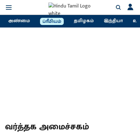
அண்மை
தமிழகம்
இந்தியா
உல
ப்ரீமியம்
வர்த்தக அமைச்சகம்