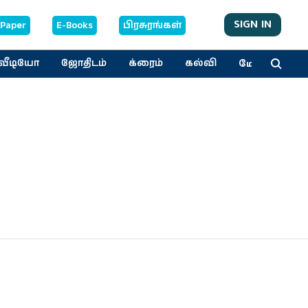
SIGN IN
-Paper
E-Books
பிரசுரங்கள்
மேலும்
வீடியோ
ஜோதிடம்
க்ரைம்
கல்வி