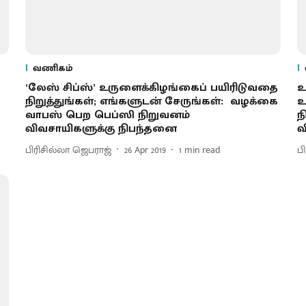
வணிகம்
‘லேஸ் சிப்ஸ்’ உருளைக்கிழங்கைப் பயிரிடுவதை
உ
நிறுத்துங்கள்; எங்களுடன் சேருங்கள்: வழக்கை
உ
வாபஸ் பெற பெப்ஸி நிறுவனம்
ந
விவசாயிகளுக்கு நிபந்தனை
வ
பிரிசில்லா ஜெபராஜ்
26 Apr 2019
1
min read
ப