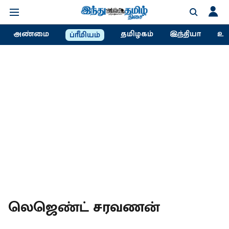
அண்மை
தமிழகம்
இந்தியா
உல
ப்ரீமியம்
லெஜெண்ட் சரவணன்