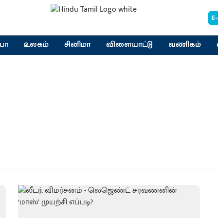
E
யா
உலகம்
சினிமா
விளையாட்டு
வணிகம்