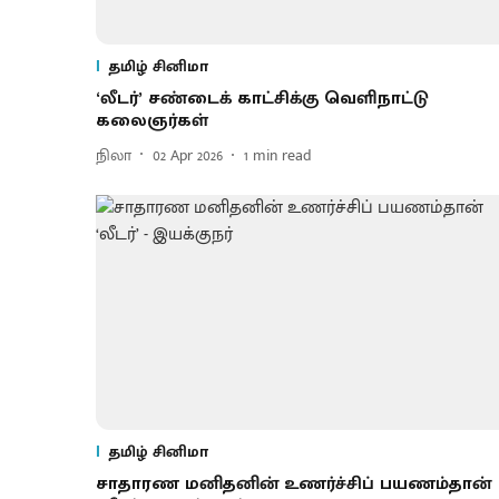
தமிழ் சினிமா
‘லீடர்’ சண்​டைக் ​காட்​சிக்கு வெளிநாட்டு
கலைஞர்​கள்
நிலா
02 Apr 2026
1
min read
தமிழ் சினிமா
சா​தாரண மனிதனின் உணர்ச்சிப் பயணம்​தான்