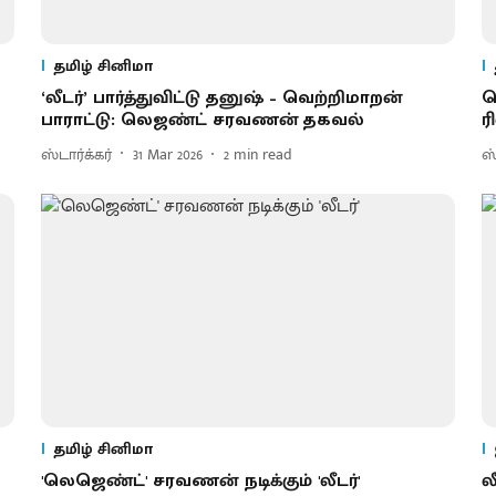
தமிழ் சினிமா
‘லீடர்’ பார்த்துவிட்டு தனுஷ் – வெற்றிமாறன்
ல
பாராட்டு: லெஜண்ட் சரவணன் தகவல்
ர
ஸ்டார்க்கர்
31 Mar 2026
2
min read
ஸ்
தமிழ் சினிமா
'லெஜெண்ட்' சரவணன் நடிக்கும் 'லீடர்'
ல