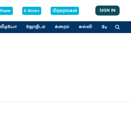
SIGN IN
-Paper
E-Books
பிரசுரங்கள்
மேலும்
வீடியோ
ஜோதிடம்
க்ரைம்
கல்வி